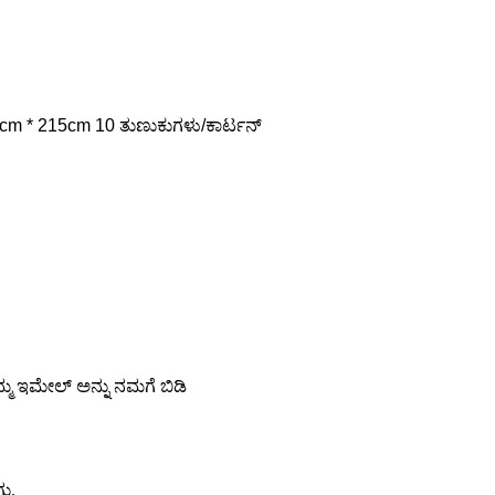
;195cm * 215cm 10 ತುಣುಕುಗಳು/ಕಾರ್ಟನ್
ಮ್ಮ ಇಮೇಲ್ ಅನ್ನು ನಮಗೆ ಬಿಡಿ
ಡು.