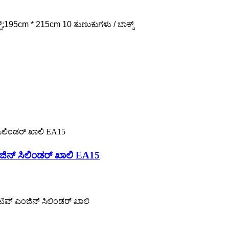
ಾಕ್ಸ್;195cm * 215cm 10 ತುಣುಕುಗಳು / ಬಾಕ್ಸ್
್ ಸಿಲಿಂಡರ್ ಖಾಲಿ EA15
್ ಎಂಜಿನ್ ಸಿಲಿಂಡರ್ ಖಾಲಿ