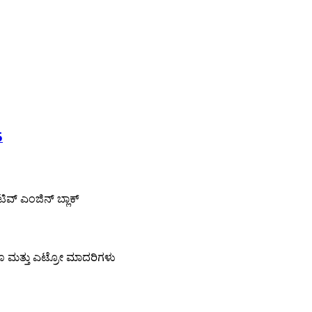
5
್ ಎಂಜಿನ್ ಬ್ಲಾಕ್
 ಮತ್ತು ಎಟ್ರೋ ಮಾದರಿಗಳು