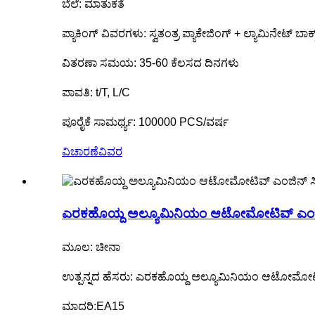
ಬೆಲೆ: ಮಾತುಕತೆ
ಪ್ಯಾಕಿಂಗ್ ವಿವರಗಳು: ಸ್ವತಂತ್ರ ಪ್ಯಾಕೇಜಿಂಗ್ + ಲ್ಯಾಮಿನೇಟ್ ಬ
ವಿತರಣಾ ಸಮಯ: 35-60 ಕೆಲಸದ ದಿನಗಳು
ಪಾವತಿ: t/T, L/C
ಪೂರೈಕೆ ಸಾಮರ್ಥ್ಯ: 100000 PCS/ವರ್ಷ
ವಿಚಾರಣೆ
ವಿವರ
ಎರಕಹೊಯ್ದ ಅಲ್ಯೂಮಿನಿಯಂ ಆಟೋಮೋಟಿವ್ ಎಂಜಿನ
ಮೂಲ: ಚೀನಾ
ಉತ್ಪನ್ನದ ಹೆಸರು: ಎರಕಹೊಯ್ದ ಅಲ್ಯೂಮಿನಿಯಂ ಆಟೋಮೋಟಿವ
ಮಾದರಿ:EA15