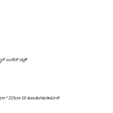
 ಎಂಜಿನ್ ಬ್ಲಾಕ್
;195cm * 215cm 10 ತುಣುಕುಗಳು/ಕಾರ್ಟನ್