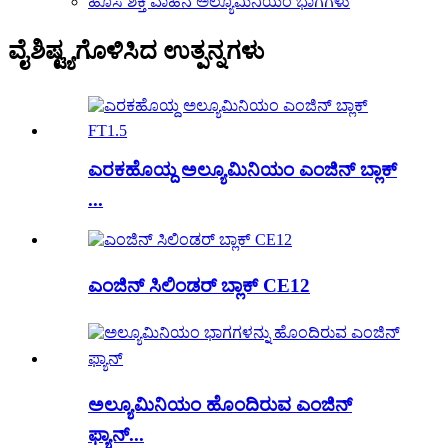
ಹೊಸ ಶಕ್ತಿ ವಾಹನ ಅಲ್ಯೂಮಿನಿಯಂ ಭಾಗಗಳು
ವೈಶಿಷ್ಟ್ಯಗೊಳಿಸಿದ ಉತ್ಪನ್ನಗಳು
ಎರಕಹೊಯ್ದ ಅಲ್ಯೂಮಿನಿಯಂ ಎಂಜಿನ್ ಬ್ಲಾಕ್
...
ಎಂಜಿನ್ ಸಿಲಿಂಡರ್ ಬ್ಲಾಕ್ CE12
ಅಲ್ಯೂಮಿನಿಯಂ ಹೊಂದಿರುವ ಎಂಜಿನ್
ಫ್ಯಾನ್...