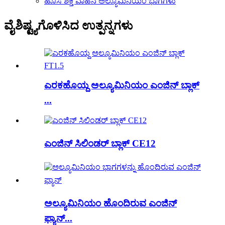
ಹೊಸ ಶಕ್ತಿ ವಾಹನ ಅಲ್ಯೂಮಿನಿಯಂ ಭಾಗಗಳು
ವೈಶಿಷ್ಟ್ಯಗೊಳಿಸಿದ ಉತ್ಪನ್ನಗಳು
ಎರಕಹೊಯ್ದ ಅಲ್ಯೂಮಿನಿಯಂ ಎಂಜಿನ್ ಬ್ಲಾಕ್
...
ಎಂಜಿನ್ ಸಿಲಿಂಡರ್ ಬ್ಲಾಕ್ CE12
ಅಲ್ಯೂಮಿನಿಯಂ ಹೊಂದಿರುವ ಎಂಜಿನ್
ಫ್ಯಾನ್...