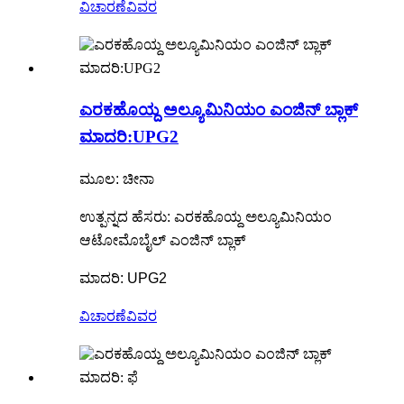
ವಿಚಾರಣೆ
ವಿವರ
ಎರಕಹೊಯ್ದ ಅಲ್ಯೂಮಿನಿಯಂ ಎಂಜಿನ್ ಬ್ಲಾಕ್
ಮಾದರಿ:UPG2
ಮೂಲ: ಚೀನಾ
ಉತ್ಪನ್ನದ ಹೆಸರು: ಎರಕಹೊಯ್ದ ಅಲ್ಯೂಮಿನಿಯಂ
ಆಟೋಮೊಬೈಲ್ ಎಂಜಿನ್ ಬ್ಲಾಕ್
ಮಾದರಿ: UPG2
ವಿಚಾರಣೆ
ವಿವರ